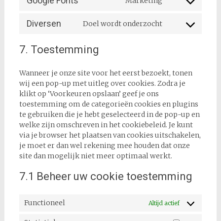
Google Fonts
Marketing
service
Consent
complianz
to
Diversen
Doel wordt onderzocht
service
Consent
google-
to
fonts
7. Toestemming
service
diversen
Wanneer je onze site voor het eerst bezoekt, tonen
wij een pop-up met uitleg over cookies. Zodra je
klikt op ‘Voorkeuren opslaan’ geef je ons
toestemming om de categorieën cookies en plugins
te gebruiken die je hebt geselecteerd in de pop-up en
welke zijn omschreven in het cookiebeleid. Je kunt
via je browser het plaatsen van cookies uitschakelen,
je moet er dan wel rekening mee houden dat onze
site dan mogelijk niet meer optimaal werkt.
7.1 Beheer uw cookie toestemming
Functioneel
Altijd actief